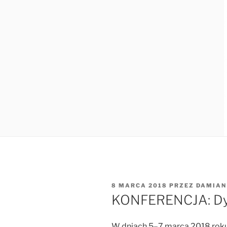
OPUBLIKOWANE
8 MARCA 2018
PRZEZ
DAMIAN
W
KONFERENCJA: Dy
W dniach 5–7 marca 2018 roku