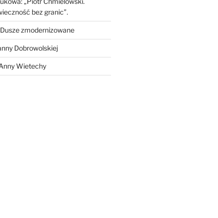
ukowa: „Piotr Chmielowski.
ieczność bez granic”.
Dusze zmodernizowane
anny Dobrowolskiej
 Anny Wietechy