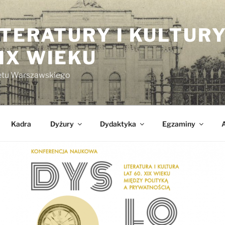
TERATURY I KULTURY
IX WIEKU
tetu Warszawskiego
Kadra
Dyżury
Dydaktyka
Egzaminy