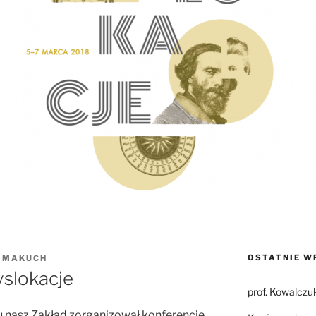
OSTATNIE W
 MAKUCH
slokacje
prof. Kowalczu
 nasz Zakład zorganizował konferencję