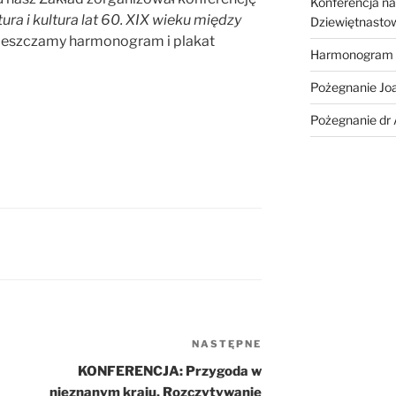
Konferencja na
tura i kultura lat 60. XIX wieku między
Dziewiętnastow
mieszczamy harmonogram i plakat
Harmonogram 
Pożegnanie Jo
Pożegnanie dr
NASTĘPNE
Następny
wpis
KONFERENCJA: Przygoda w
nieznanym kraju. Rozczytywanie