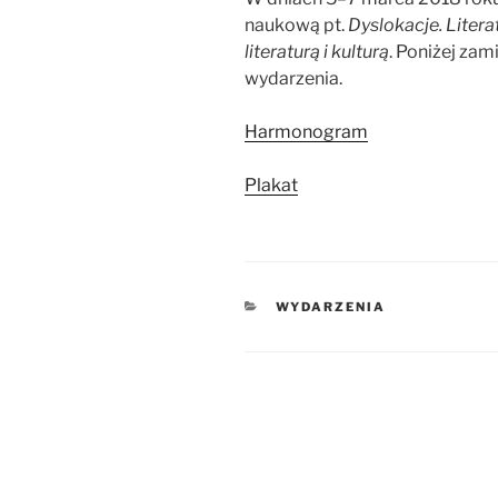
naukową pt.
Dyslokacje. Litera
literaturą i kulturą
. Poniżej za
wydarzenia.
Harmonogram
Plakat
KATEGORIE
WYDARZENIA
Nawigacja
wpisu