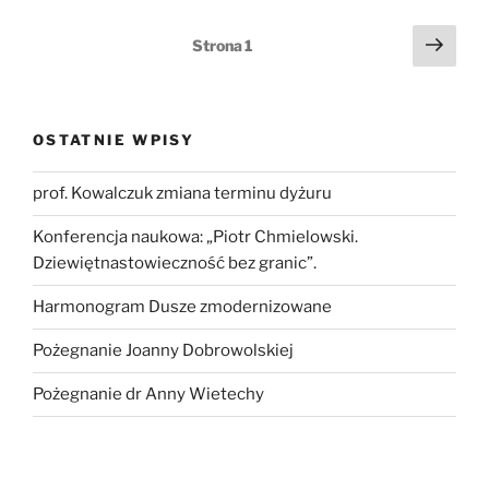
Stronicowanie
Nast
Strona
1
stro
wpisów
OSTATNIE WPISY
prof. Kowalczuk zmiana terminu dyżuru
Konferencja naukowa: „Piotr Chmielowski.
Dziewiętnastowieczność bez granic”.
Harmonogram Dusze zmodernizowane
Pożegnanie Joanny Dobrowolskiej
Pożegnanie dr Anny Wietechy