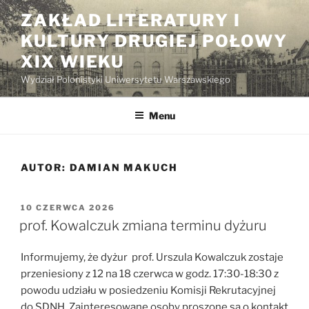
Przejdź
ZAKŁAD LITERATURY I
do
KULTURY DRUGIEJ POŁOWY
treści
XIX WIEKU
Wydział Polonistyki Uniwersytetu Warszawskiego
Menu
AUTOR:
DAMIAN MAKUCH
OPUBLIKOWANE
10 CZERWCA 2026
W
prof. Kowalczuk zmiana terminu dyżuru
Informujemy, że dyżur prof. Urszula Kowalczuk zostaje
przeniesiony z 12 na 18 czerwca w godz. 17:30-18:30 z
powodu udziału w posiedzeniu Komisji Rekrutacyjnej
do SDNH. Zainteresowane osoby proszone są o kontakt