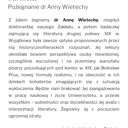
W
Pożegnanie dr Anny Wietechy
Z żalem żegnamy
dr Annę Wietechę
, niegdyś
doktorantkę naszego Zakładu, a potem badaczkę
zajmującą się literaturą drugiej połowy XIX w.
Wyjątkowa była zawsze optyka proponowanych przez
nią historycznoliterackich rozpoznań. Jej lektury
określała bowiem perspektywa osoby niewidomej,
szczególnie wyczulonej i na przemiany warsztatu
pisarzy poszukujących pod koniec w. XIX, jak Bolesław
Prus, nowej formuły realizmu, i na obecność w ich
dziełach bohaterów zmagających się z sytuacją
wykluczenia. Będzie nam brakować Jej zaangażowania
w pracę naukową i życie Uniwersytetu, a przede
wszystkim – subtelności oraz dociekliwości Jej analiz i
interpretacji literatury. Żegnamy Ją z poczuciem
ogromnej straty.