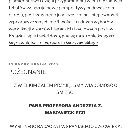
piśmiennictwa i dzięki przypomnieniu wielu nieznanych
tekstów wskazuje nowe perspektywy badawcze dla
okresu, postrzeganego jako czas zmian i niepewności,
zaprzepaszczonych możliwości, trudnych wyborów,
weryfikacji wzorców literackich i życiowych postaw.
Książka i spis treści dostępne są na stronie księgarni
Wydawnictw Uniwersytetu Warszawskiego
.
OPUBLIKOWANE
13 PAŹDZIERNIKA 2019
W
POŻEGNANIE
Z WIELKIM ŻALEM PRZYJĘLIŚMY WIADOMOŚĆ O
ŚMIERCI
PANA PROFESORA ANDRZEJA Z.
MAKOWIECKIEGO
,
WYBITNEGO BADACZA I WSPANIAŁEGO CZŁOWIEKA,