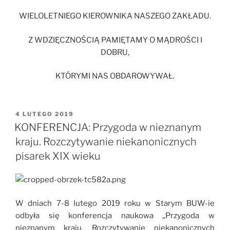
WIELOLETNIEGO KIEROWNIKA NASZEGO ZAKŁADU.
Z WDZIĘCZNOŚCIĄ PAMIĘTAMY O MĄDROŚCI I
DOBRU,
KTÓRYMI NAS OBDAROWYWAŁ.
OPUBLIKOWANE
4 LUTEGO 2019
W
KONFERENCJA: Przygoda w nieznanym
kraju. Rozczytywanie niekanonicznych
pisarek XIX wieku
W dniach 7-8 lutego 2019 roku w Starym BUW-ie
odbyła się konferencja naukowa „Przygoda w
nieznanym kraju. Rozczytywanie niekanonicznych