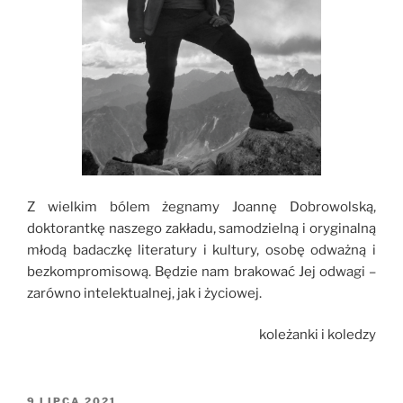
Z wielkim bólem żegnamy Joannę Dobrowolską,
doktorantkę naszego zakładu, samodzielną i oryginalną
młodą badaczkę literatury i kultury, osobę odważną i
bezkompromisową. Będzie nam brakować Jej odwagi –
zarówno intelektualnej, jak i życiowej.
koleżanki i koledzy
OPUBLIKOWANE
9 LIPCA 2021