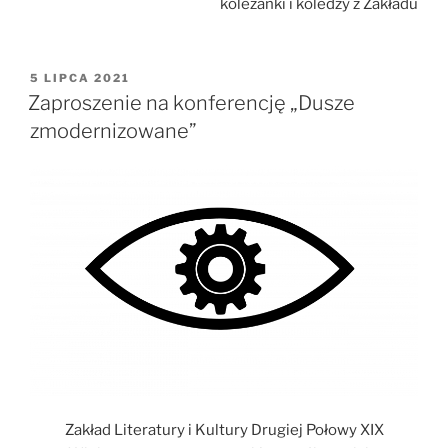
koleżanki i koledzy z Zakładu
OPUBLIKOWANE
5 LIPCA 2021
W
Zaproszenie na konferencję „Dusze
zmodernizowane”
Zakład Literatury i Kultury Drugiej Połowy XIX